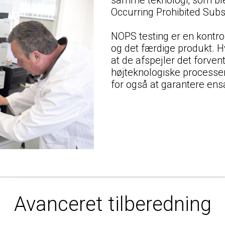
Occurring Prohibited Sub
NOPS testing er en kontro
og det færdige produkt. Hv
at de afspejler det forven
højteknologiske processer
for også at garantere en
Avanceret tilberedning