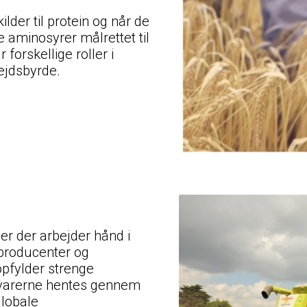
lder til protein og når de
 aminosyrer målrettet til
 forskellige roller i
ejdsbyrde.
r der arbejder hånd i
nproducenter og
 opfylder strenge
Råvarerne hentes gennem
lobale