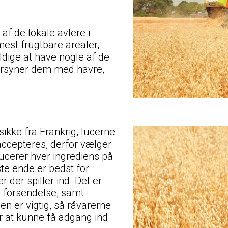
af de lokale avlere i
mest frugtbare arealer,
dige at have nogle af de
forsyner dem med havre,
ikke fra Frankrig, lucerne
accepteres, derfor vælger
ucerer hver ingrediens på
ste ende er bedst for
der spiller ind. Det er
g, forsendelse, samt
en er vigtig, så råvarerne
r at kunne få adgang ind