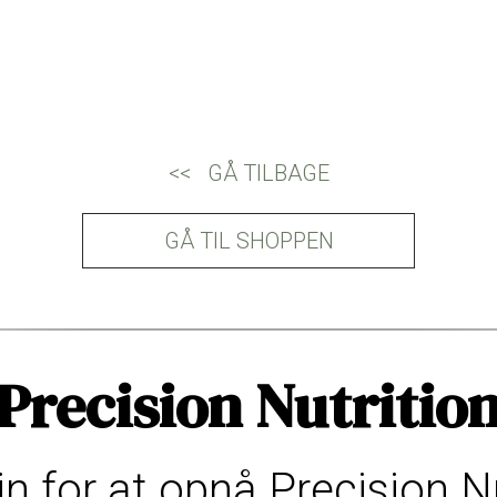
<< GÅ TILBAGE
GÅ TIL SHOPPEN
Precision Nutritio
in for at opnå Precision N