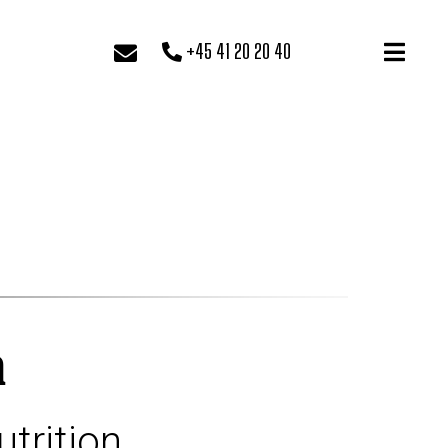
+45 41 20 20 40
n
utrition