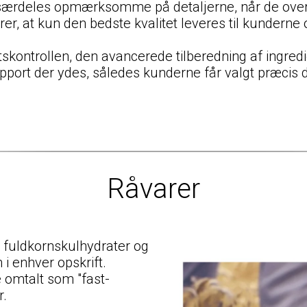
rdeles opmærksomme på detaljerne, når de overvåge
er, at kun den bedste kvalitet leveres til kunderne 
etskontrollen, den avancerede tilberedning af ingre
ort der ydes, således kunderne får valgt præcis de
Råvarer
e fuldkornskulhydrater og
 i enhver opskrift.
e omtalt som "fast-
r.