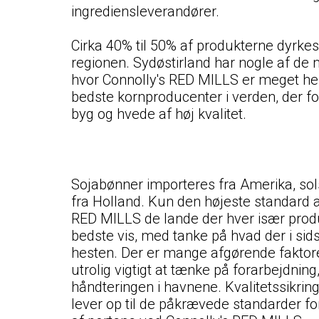
ingrediensleverandører.
Cirka 40% til 50% af produkterne dyrkes 
regionen. Sydøstirland har nogle af de 
hvor Connolly's RED MILLS er meget hel
bedste kornproducenter i verden, der 
byg og hvede af høj kvalitet.
Sojabønner importeres fra Amerika, sols
fra Holland. Kun den højeste standard 
RED MILLS de lande der hver især prod
bedste vis, med tanke på hvad der i sid
hesten. Der er mange afgørende faktorer 
utrolig vigtigt at tænke på forarbejdnin
håndteringen i havnene. Kvalitetssikring
lever op til de påkrævede standarder fo