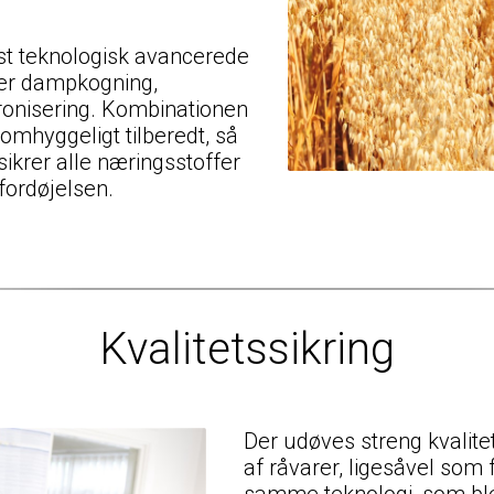
st teknologisk avancerede
der dampkogning,
kronisering. Kombinationen
r omhyggeligt tilberedt, så
ikrer alle næringsstoffer
fordøjelsen.
Kvalitetssikring
Der udøves streng kvalitets
af råvarer, ligesåvel som
samme teknologi, som blev