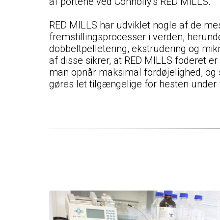
af portene ved Connolly's RED MILLS.
RED MILLS har udviklet nogle af de me
fremstillingsprocesser i verden, herun
dobbeltpelletering, ekstrudering og mi
af ​​disse sikrer, at RED MILLS foderet e
man opnår maksimal fordøjelighed, og s
gøres let tilgængelige for hesten under 