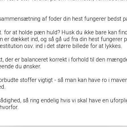
sammensætning af foder din hest fungerer bedst p
for at holde pæn huld? Husk du ikke bare kan finde
en er dækket ind, og så gå ud fra din hest fungerer
titution osv. ind i det større billede for at lykkes.
kt, der er balanceret korrekt i forhold til den mængd
eende du ønsker.
orbudte stoffer vigtigt - så man kan have ro i maven
ed.
til rådighed, så ring endelig hvis vi skal have en ufo
hvorfor.