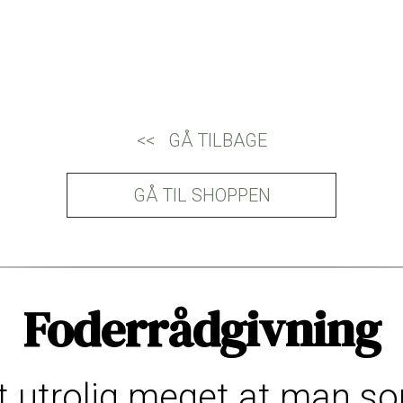
<< GÅ TILBAGE
GÅ TIL SHOPPEN
Foderrådgivning
t utrolig meget at man som