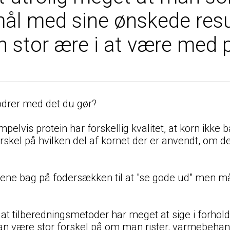
 mål med sine ønskede resu
n stor ære i at være med 
fodrer med det du gør?
mpelvis protein har forskellig kvalitet, at korn ikk
rskel på hvilken del af kornet der er anvendt, om det
llene bag på fodersækken til at "se gode ud" men m
et at tilberedningsmetoder har meget at sige i forhol
kan være stor forskel på om man rister, varmebehan