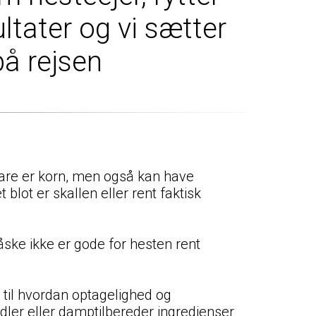
ltater og vi sætter
på rejsen
e bare er korn, men også kan have
 blot er skallen eller rent faktisk
åske ikke er gode for hesten rent
d til hvordan optagelighed og
dler eller damptilbereder ingredienser