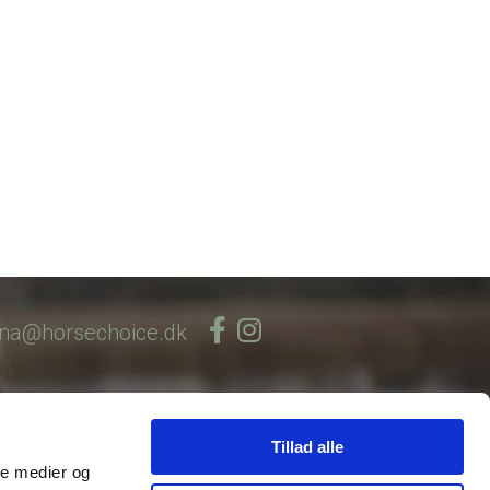
ina@horsechoice.dk
Tillad alle
ale medier og