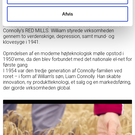
Da sønnen William overtog, var der fire andre møller i
området, der alle producerede lignende produkter til det
lokale landbrugssamfund. Så for at få The Connolly's til at
Afvis
skille sig ud, malede han taget på møllen rødt – og ubevidst
skabte et mærkeikon, der nu er kendt over hele kloden som
Connolly’s RED MILLS. William styrede virksomheden
gennem to verdenskrige, depression, samt mund- og
klovesyge i 1941.
Oprindelsen af en moderne højteknologisk mølle opstod i
1950’erne, da den blev forbundet med det nationale el-net for
første gang.
I 1954 var den tredje generation af Connolly-familien ved
roret – i form af Willam’s søn, Liam Connolly. Han skabte
innovation, ny produktteknologi, et salg og en markedsføring,
der gjorde virksomheden global.