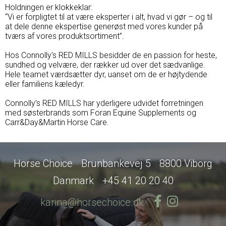
Holdningen er klokkeklar:
“Vi er forpligtet til at være eksperter i alt, hvad vi gør – og til
at dele denne ekspertise generøst med vores kunder på
tværs af vores produktsortiment”.
Hos Connolly's RED MILLS besidder de en passion for heste,
sundhed og velvære, der rækker ud over det sædvanlige.
Hele teamet værdsætter dyr, uanset om de er højtydende
eller familiens kæledyr.
Connolly’s RED MILLS har yderligere udvidet forretningen
med søsterbrands som Foran Equine Supplements og
Carr&Day&Martin Horse Care.
Horse Choice
Brunbankevej 5
8800 Viborg
Danmark
+45 41 20 20 40
karina@horsechoice.dk