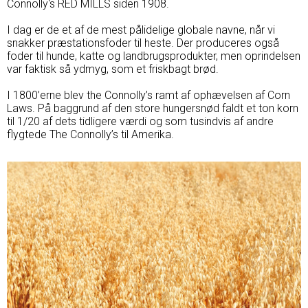
Connolly's RED MILLS siden 1908.
I dag er de et af de mest pålidelige globale navne, når vi
snakker præstationsfoder til heste. Der produceres også
foder til hunde, katte og landbrugsprodukter, men oprindelsen
var faktisk så ydmyg, som et friskbagt brød.
I 1800’erne blev the Connolly’s ramt af ophævelsen af Corn
Laws. På baggrund af den store hungersnød faldt et ton korn
til 1/20 af dets tidligere værdi og som tusindvis af andre
flygtede The Connolly’s til Amerika.