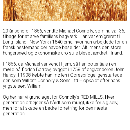
20 år senere i 1866, vendte Michael Connolly, som nu var 36,
tilbage for at arve familiens bagværk. Han var emigreret til
Long Island i New York i 1840’erne, hvor han arbejdede for en
fransk hestemand der havde base der. Alt imens den store
hungersnød og økonomiske uro stille blevet ændret i Irland.
I 1866, da Michael var vendt hjem, så han potentiale i en
mølle på floden Barrow, bygget i 1758 af englænderen John
Handy. I 1908 købte han møllen i Goresbridge, genstartede
den som William Connolly & Sons Ltd – opkaldt efter hans
yngste søn, William.
Og her har vi grundlaget for Connolly’s RED MILLS. Hver
generation arbejder så hårdt som muligt, ikke for sig selv,
men for at skabe en bedre forretning for den næste
generation.