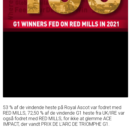
53 % af de vindende heste på Royal Ascot var fodret med
RED MILLS, 72,50 % af de vindende G1 heste fra UK/IRE var
også fodret med RED MILLS, for ikke at glemme ACE
IMPACT, der vandt PRIX DE L'ARC DE TRIOMPHE G1.