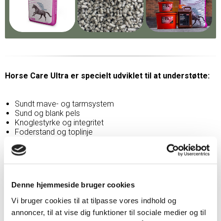
Horse Care Ultra er specielt udviklet til at understøtte:
Sundt mave- og tarmsystem
Sund og blank pels
Knoglestyrke og integritet
Foderstand og toplinje
Kvaliteten af hestens hove
Muskelfunktion og restitution
Energiniveauer med ultra lavt indhold af stivelse
Vejledende fodermængde:
Denne hjemmeside bruger cookies
Ungheste: 400-600g. pr. 100 kg. hest
Vi bruger cookies til at tilpasse vores indhold og
annoncer, til at vise dig funktioner til sociale medier og til
BEMÆRK - Ønsker du lavere udfodringsmængde: