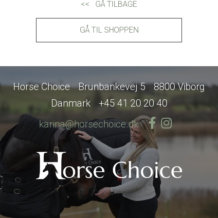
<< GÅ TILBAGE
GÅ TIL SHOPPEN
Horse Choice
Brunbankevej 5
8800 Viborg
Danmark
+45 41 20 20 40
karina@horsechoice.dk