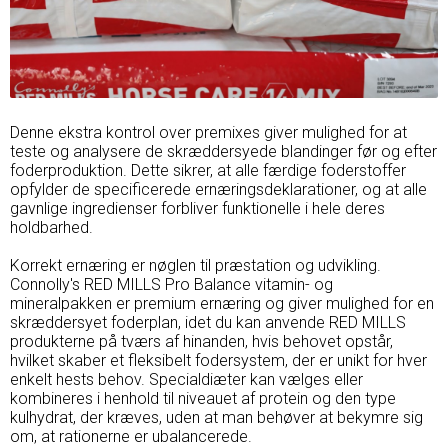
Denne ekstra kontrol over premixes giver mulighed for at
teste og analysere de skræddersyede blandinger før og efter
foderproduktion. Dette sikrer, at alle færdige foderstoffer
opfylder de specificerede ernæringsdeklarationer, og at alle
gavnlige ingredienser forbliver funktionelle i hele deres
holdbarhed.
Korrekt ernæring er nøglen til præstation og udvikling.
Connolly's RED MILLS Pro Balance vitamin- og
mineralpakken er premium ernæring og giver mulighed for en
skræddersyet foderplan, idet du kan anvende RED MILLS
produkterne på tværs af hinanden, hvis behovet opstår,
hvilket skaber et fleksibelt fodersystem, der er unikt for hver
enkelt hests behov. Specialdiæter kan vælges eller
kombineres i henhold til niveauet af protein og den type
kulhydrat, der kræves, uden at man behøver at bekymre sig
om, at rationerne er ubalancerede.