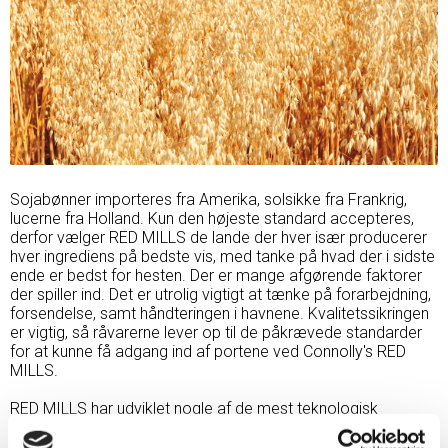
Sojabønner importeres fra Amerika, solsikke fra Frankrig,
lucerne fra Holland. Kun den højeste standard accepteres,
derfor vælger RED MILLS de lande der hver især producerer
hver ingrediens på bedste vis, med tanke på hvad der i sidste
ende er bedst for hesten. Der er mange afgørende faktorer
der spiller ind. Det er utrolig vigtigt at tænke på forarbejdning,
forsendelse, samt håndteringen i havnene. Kvalitetssikringen
er vigtig, så råvarerne lever op til de påkrævede standarder
for at kunne få adgang ind af portene ved Connolly's RED
MILLS.
RED MILLS har udviklet nogle af de mest teknologisk
avancerede fremstillingsprocesser i verden, herunder
dampkogning, dobbeltpelletering, ekstrudering og