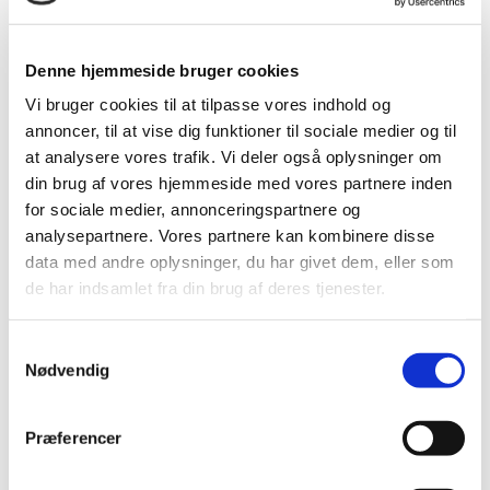
mikronisering. Kombinationen af ​​disse sikrer, at RED MILLS
foderet er omhyggeligt tilberedt, så man opnår maksimal
fordøjelighed, og sikrer alle næringsstoffer gøres let
Denne hjemmeside bruger cookies
tilgængelige for hesten under fordøjelsen.
Vi bruger cookies til at tilpasse vores indhold og
annoncer, til at vise dig funktioner til sociale medier og til
at analysere vores trafik. Vi deler også oplysninger om
din brug af vores hjemmeside med vores partnere inden
Kvalitetssikring
for sociale medier, annonceringspartnere og
analysepartnere. Vores partnere kan kombinere disse
data med andre oplysninger, du har givet dem, eller som
de har indsamlet fra din brug af deres tjenester.
Samtykkevalg
Nødvendig
Præferencer